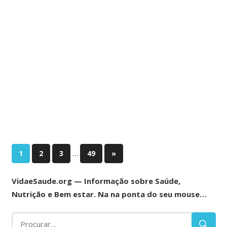
Navegação
…
Next
1
2
3
49
»
Posts
por
VidaeSaude.org — Informação sobre Saúde,
posts
Nutrição e Bem estar. Na na ponta do seu mouse…