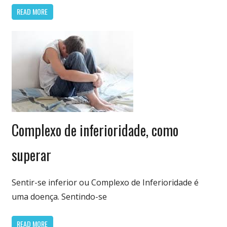
READ MORE
Doenças e
Complexo de inferioridade, como
Enfermidades
superar
Sentir-se inferior ou Complexo de Inferioridade é
uma doença. Sentindo-se
READ MORE