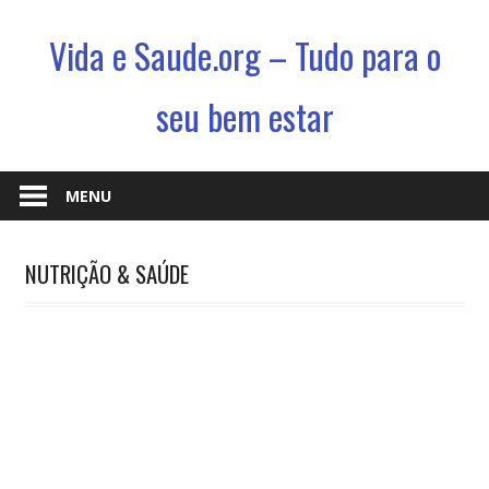
Vida e Saude.org – Tudo para o
seu bem estar
Conhecimento,
Saude
MENU
e
um
NUTRIÇÃO & SAÚDE
jeito
novo
de
viver