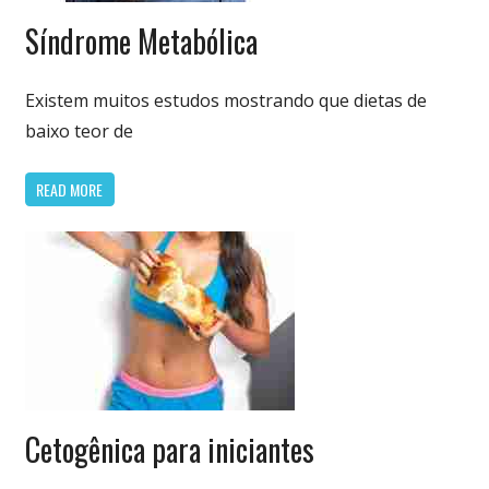
Dieta
Síndrome Metabólica
Cetogênica
& Low Carb
Existem muitos estudos mostrando que dietas de
baixo teor de
READ MORE
Dieta
Cetogênica para iniciantes
Cetogênica
& Low Carb