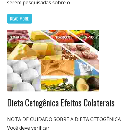
serem pesquisadas sobre o
READ MORE
Dieta
Dieta Cetogênica Efeitos Colaterais
Cetogênica
& Low Carb
NOTA DE CUIDADO SOBRE A DIETA CETOGÊNICA
Você deve verificar