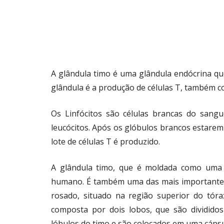
A glândula timo é uma glândula endócrina que
glândula é a produção de células T, também co
Os Linfócitos são células brancas do sang
leucócitos. Após os glóbulos brancos estare
lote de células T é produzido.
A glândula timo, que é moldada como uma 
humano. É também uma das mais importantes
rosado, situado na região superior do tóra
composta por dois lobos, que são dividido
lóbulos do timo e são colocados em uma cápsu