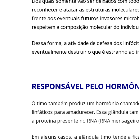
Dos quais somente vão ser deixados com todo 
reconhecer e atacar as estruturas moleculares
frente aos eventuais futuros invasores microb
respeitem a composição molecular do indivídu
Dessa forma, a atividade de defesa dos linfóc
eventualmente destruir o que é estranho ao in
RESPONSÁVEL PELO HORMÔ
O timo também produz um hormônio chamado t
linfáticos para amadurecer. Essa glândula t
a proteína presente no RNA (RNA mensageiro
Em alguns casos, a glândula timo tende a fic