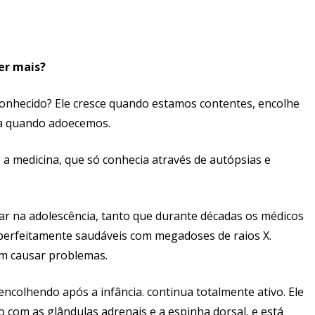
zer mais?
conhecido? Ele cresce quando estamos contentes, encolhe
da quando adoecemos.
o a medicina, que só conhecia através de autópsias e
ar na adolescência, tanto que durante décadas os médicos
erfeitamente saudáveis com megadoses de raios X.
m causar problemas.
ncolhendo após a infância. continua totalmente ativo. Ele
o com as glândulas adrenais e a espinha dorsal, e está