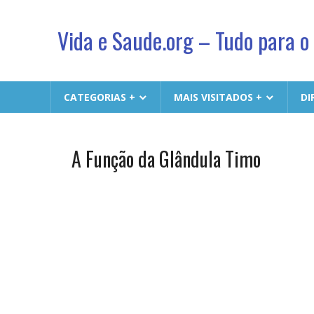
Vida e Saude.org – Tudo para o
Conhecimento,
Saude
CATEGORIAS +
MAIS VISITADOS +
DI
e
um
jeito
A Função da Glândula Timo
Biologia
novo
& Vida
de
viver