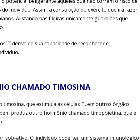
o potencial beligerante aqueles que não corram o risco de
 do indivíduo.
Assim, a construção do exército que irá fazer
ianos. Alistando nas fileiras unicamente guardiães que
o.
itos-T deriva de sua capacidade de reconhecer e
divíduo.
NIO CHAMADO TIMOSINA
imosina, que estimula as células T, em outros órgãos
ambém produz outro hormônio chamado timopoietina, que é
).
ar sob-ativo. O indivíduo pode ter um sistema imunológico