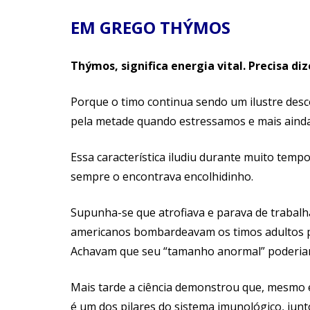
EM GREGO THÝMOS
Thýmos, significa energia vital. Precisa di
Porque o timo continua sendo um ilustre des
pela metade quando estressamos e mais ain
Essa característica iludiu durante muito temp
sempre o encontrava encolhidinho.
Supunha-se que atrofiava e parava de trabalh
americanos bombardeavam os timos adultos p
Achavam que seu “tamanho anormal” poderia
Mais tarde a ciência demonstrou que, mesmo e
é um dos pilares do sistema imunológico, junt