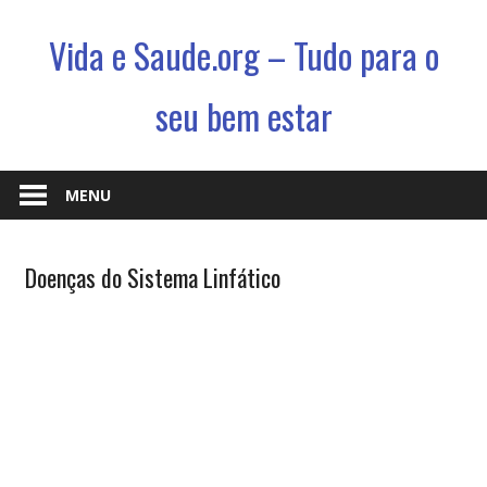
Vida e Saude.org – Tudo para o
seu bem estar
Conhecimento,
Saude
MENU
e
um
Biologia
Doenças do Sistema Linfático
jeito
& Vida
novo
de
viver