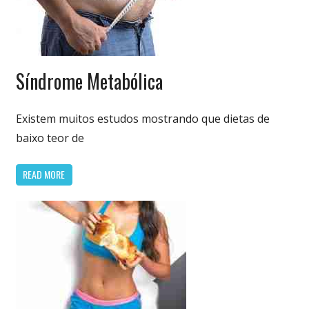
Dieta
Síndrome Metabólica
Cetogênica
& Low Carb
Existem muitos estudos mostrando que dietas de
baixo teor de
READ MORE