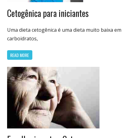
Dieta
Cetogênica para iniciantes
Cetogênica
& Low Carb
Uma dieta cetogênica é uma dieta muito baixa em
carboidratos,
READ MORE
Dieta