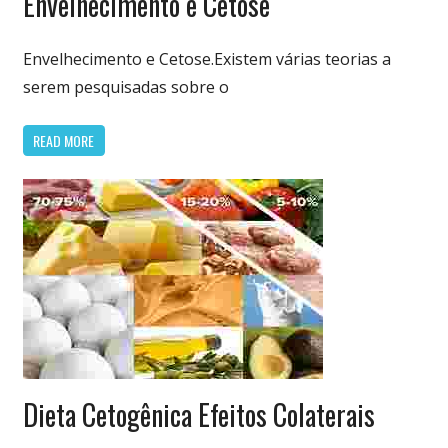
Envelhecimento e Cetose
Cetogênica
& Low Carb
Envelhecimento e Cetose.Existem várias teorias a
serem pesquisadas sobre o
READ MORE
Dieta
Dieta Cetogênica Efeitos Colaterais
Cetogênica
& Low Carb