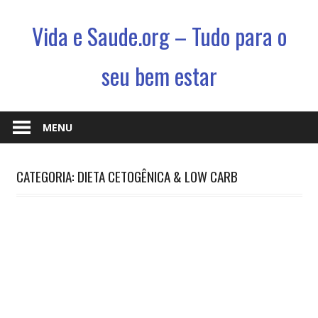
Vida e Saude.org – Tudo para o
seu bem estar
Conhecimento,
Saude
MENU
e
um
CATEGORIA: DIETA CETOGÊNICA & LOW CARB
jeito
novo
de
viver