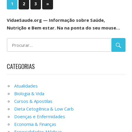
Navegação
Next
1
2
3
»
Posts
por
VidaeSaude.org — Informação sobre Saúde,
posts
Nutrição e Bem estar. Na na ponta do seu mouse…
CATEGORIAS
Atualidades
Biologia & Vida
Cursos & Apostilas
Dieta Cetogênica & Low Carb
Doenças e Enfermidades
Economia & Finanças
Especialidades Médicas