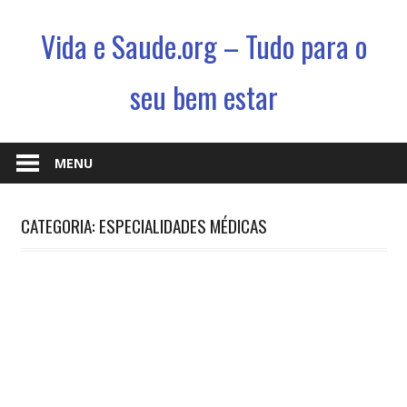
Vida e Saude.org – Tudo para o
seu bem estar
Conhecimento,
Saude
MENU
e
um
CATEGORIA: ESPECIALIDADES MÉDICAS
jeito
novo
de
viver