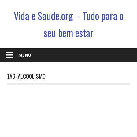
Vida e Saude.org – Tudo para o
seu bem estar
Conhecimento,
Saude
MENU
e
um
TAG: ALCOOLISMO
jeito
novo
de
viver