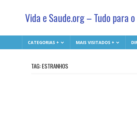
Vida e Saude.org – Tudo para o
Conhecimento,
Saude
CATEGORIAS +
MAIS VISITADOS +
DI
e
um
jeito
TAG: ESTRANHOS
novo
de
viver