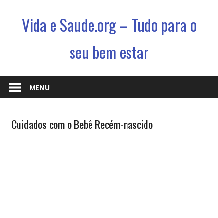
Vida e Saude.org – Tudo para o
seu bem estar
Conhecimento,
Saude
MENU
e
um
Atualidades
Cuidados com o Bebê Recém-nascido
jeito
novo
de
viver