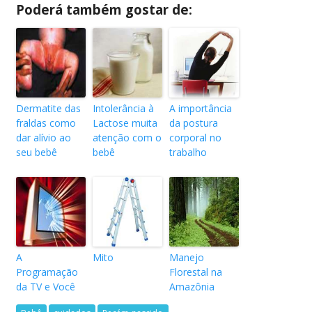
Poderá também gostar de:
Dermatite das
Intolerância à
A importância
fraldas como
Lactose muita
da postura
dar alívio ao
atenção com o
corporal no
seu bebê
bebê
trabalho
A
Mito
Manejo
Programação
Florestal na
da TV e Você
Amazônia