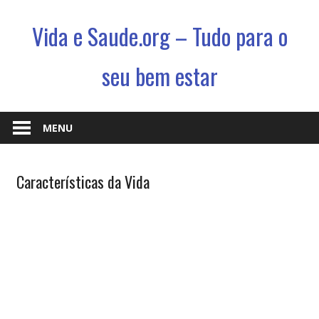
Vida e Saude.org – Tudo para o
seu bem estar
Conhecimento,
Saude
MENU
e
um
Biologia
Características da Vida
jeito
& Vida
novo
de
viver