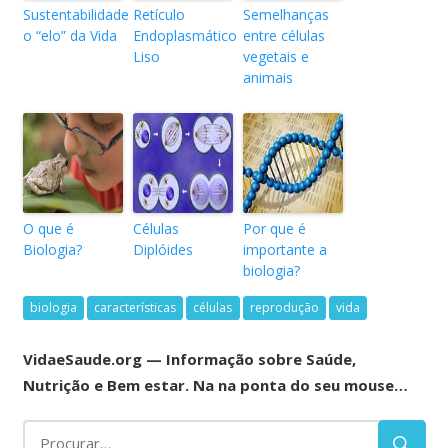
Sustentabilidade
Retículo
Semelhanças
o “elo” da Vida
Endoplasmático
entre células
Liso
vegetais e
animais
O que é
Células
Por que é
Biologia?
Diplóides
importante a
biologia?
biologia
características
células
reprodução
vida
VidaeSaude.org — Informação sobre Saúde,
Nutrição e Bem estar. Na na ponta do seu mouse…