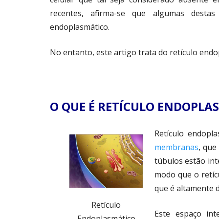
recentes, afirma-se que algumas destas
endoplasmático.
No entanto, este artigo trata do retículo end
O QUE É RETÍCULO ENDOPLA
Retículo endopla
membranas
, que
túbulos estão in
modo que o retíc
que é altamente d
Retículo
Este espaço in
Endoplasmático