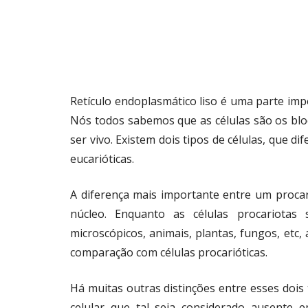
Retículo endoplasmático liso é uma parte impo
Nós todos sabemos que as células são os bloc
ser vivo. Existem dois tipos de células, que di
eucarióticas.
A diferença mais importante entre um procari
núcleo. Enquanto as células procariota
microscópicos, animais, plantas, fungos, etc
comparação com células procarióticas.
Há muitas outras distinções entre esses dois 
celular que tal seja considerado ausente 