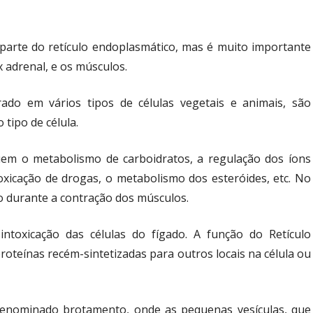
parte do retículo endoplasmático, mas é muito importante
x adrenal, e os músculos.
rado em vários tipos de células vegetais e animais, são
tipo de célula.
luem o metabolismo de carboidratos, a regulação dos íons
intoxicação de drogas, o metabolismo dos esteróides, etc. No
do durante a contração dos músculos.
ntoxicação das células do fígado. A função do Retículo
roteínas recém-sintetizadas para outros locais na célula ou
denominado brotamento, onde as pequenas vesículas, que