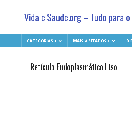
Vida e Saude.org – Tudo para o
Conhecimento,
Saude
CATEGORIAS +
MAIS VISITADOS +
DI
e
um
jeito
Retículo Endoplasmático Liso
Biologia
novo
& Vida
de
viver