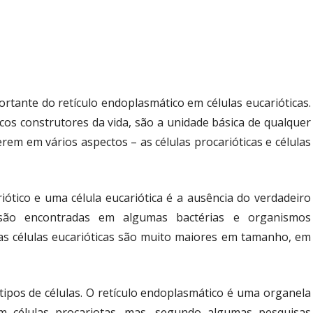
rtante do retículo endoplasmático em células eucarióticas.
os construtores da vida, são a unidade básica de qualquer
ferem em vários aspectos – as células procarióticas e células
ótico e uma célula eucariótica é a ausência do verdadeiro
s são encontradas em algumas bactérias e organismos
, as células eucarióticas são muito maiores em tamanho, em
tipos de células. O retículo endoplasmático é uma organela
em células procariotas, mas, segundo algumas pesquisas