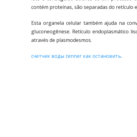
contém proteínas, são separadas do retículo e
Esta organela celular também ajuda na conv
gluconeogênese. Retículo endoplasmático lis
através de plasmodesmos.
счетчик воды zenner как остановить
.