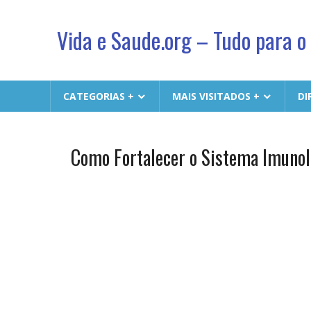
Vida e Saude.org – Tudo para o
Conhecimento,
Saude
CATEGORIAS +
MAIS VISITADOS +
DI
e
um
jeito
Como Fortalecer o Sistema Imunol
Biologia
novo
& Vida
de
viver