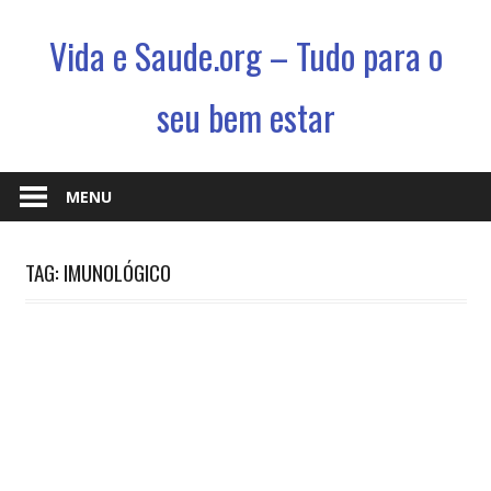
Vida e Saude.org – Tudo para o
seu bem estar
Conhecimento,
Saude
MENU
e
um
TAG: IMUNOLÓGICO
jeito
novo
de
viver