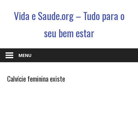
Vida e Saude.org – Tudo para o
seu bem estar
Conhecimento,
Saude
MENU
e
um
Doenças e
Calvície feminina existe
jeito
Enfermidades
novo
de
viver