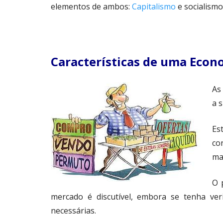
elementos de ambos:
Capitalismo
e socialismo
Características de uma Eco
As
a s
Es
co
mai
O 
mercado é discutível, embora se tenha ver
necessárias.