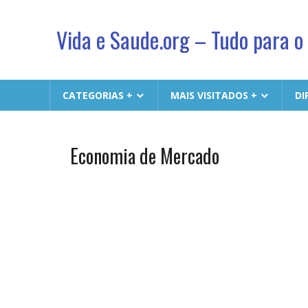
Vida e Saude.org – Tudo para o
Conhecimento,
Saude
CATEGORIAS +
MAIS VISITADOS +
DI
e
um
jeito
Economia de Mercado
Economia
novo
&
de
Finanças
viver