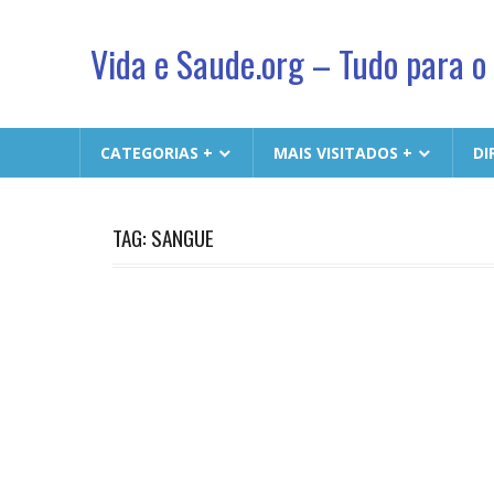
Vida e Saude.org – Tudo para o
Conhecimento,
Saude
CATEGORIAS +
MAIS VISITADOS +
DI
e
um
jeito
TAG: SANGUE
novo
de
viver