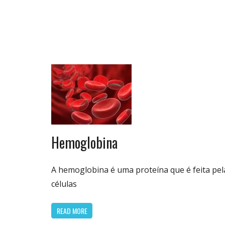
Biologia
Hemoglobina
& Vida
A hemoglobina é uma proteína que é feita pel
células
READ MORE