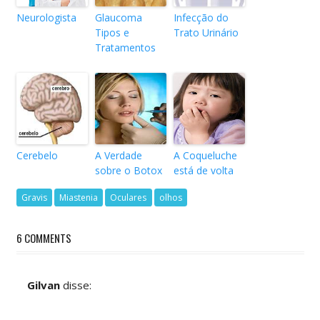
Neurologista
Glaucoma
Infecção do
Tipos e
Trato Urinário
Tratamentos
Cerebelo
A Verdade
A Coqueluche
sobre o Botox
está de volta
Gravis
Miastenia
Oculares
olhos
6 COMMENTS
Gilvan
disse: