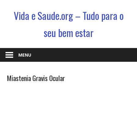
Vida e Saude.org – Tudo para o
seu bem estar
Conhecimento,
Saude
MENU
e
um
Doenças e
Miastenia Gravis Ocular
jeito
Enfermidades
novo
de
viver