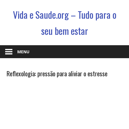
Vida e Saude.org – Tudo para o
seu bem estar
Conhecimento,
Saude
MENU
e
um
Terapias
Reflexologia: pressão para aliviar o estresse
jeito
novo
de
viver