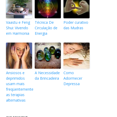
Vaastu e Feng
Técnica De
Poder curativo
Shui: Vivendo
Circulação de
das Mudras
em Harmonia
Energia
Ansiosos e
A Necessidade
Como
deprimidos
da Brincadeira
Adormecer
usam mais
Depressa
freqüentemente
as terapias
alternativas